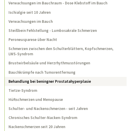
Verwachsungen im Bauchraum - Dose Klebstoff im Bauch
Chronische Kopfschmerzen
Ischialgie seit 10 Jahren
Brustwirbelsäulenschmerzen mit Reflux mit
Verwachsungen im Bauch
Sodbrennen
Steißbein Fehlstellung - Lumbosakrale Schmerzen
Magenschmerzen
Peroneusparese über Nacht
Schwindel und Kribbeln in den Fingern,
Schmerzen zwischen den Schulterblättern, Kopfschmerzen,
Adduktorenzerrung
LWS-Syndrom
Schmerzen zwischen den Schulterblättern
Brustwirbelsäule und Herzrhythmusstörungen
3-Monats-Koliken und Vorzugshaltungen des
Bauchkrämpfe nach Tumorentfernung
Kopfes
Behandlung bei beningner Prostatahyperplasie
Lebenslauf
Tietze-Syndrom
Publikationen
Hüftschmerzen und Menopause
Schulter- und Nackenschmerzen - seit Jahren
Home
Chronisches Schulter-Nacken-Syndrom
Nackenschmerzen seit 20 Jahren