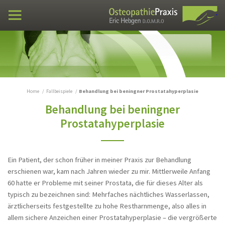
Fortbildung VXIO
Praxen
Osteopathie
Fallbeispiele
Stumpfes Bauchtrauma
Home
Fallbeispiele
Behandlung bei beningner Prostatahyperplasie
Behandlung bei beningner
Verwachsungen im Bauchraum - Dose
Klebstoff im Bauch
Prostatahyperplasie
Ischialgie seit 10 Jahren
Verwachsungen im Bauch
Ein Patient, der schon früher in meiner Praxis zur Behandlung
Steißbein Fehlstellung - Lumbosakrale
erschienen war, kam nach Jahren wieder zu mir. Mittlerweile Anfang
Schmerzen
60 hatte er Probleme mit seiner Prostata, die für dieses Alter als
typisch zu bezeichnen sind: Mehrfaches nächtliches Wasserlassen,
Peroneusparese über Nacht
ärztlicherseits festgestellte zu hohe Restharnmenge, also alles in
Schmerzen zwischen den Schulterblättern,
allem sichere Anzeichen einer Prostatahyperplasie – die vergrößerte