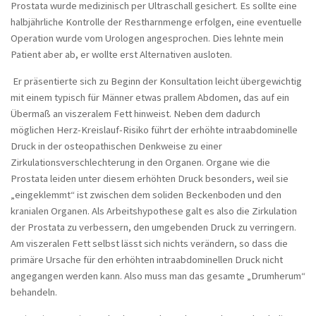
Kopfschmerzen, LWS-Syndrom
Prostata wurde medizinisch per Ultraschall gesichert. Es sollte eine
halbjährliche Kontrolle der Restharnmenge erfolgen, eine eventuelle
Brustwirbelsäule und Herzrhythmusstörungen
Operation wurde vom Urologen angesprochen. Dies lehnte mein
Bauchkrämpfe nach Tumorentfernung
Patient aber ab, er wollte erst Alternativen ausloten.
Behandlung bei beningner
Er präsentierte sich zu Beginn der Konsultation leicht übergewichtig
Prostatahyperplasie
mit einem typisch für Männer etwas prallem Abdomen, das auf ein
Übermaß an viszeralem Fett hinweist. Neben dem dadurch
Tietze-Syndrom
möglichen Herz-Kreislauf-Risiko führt der erhöhte intraabdominelle
Hüftschmerzen und Menopause
Druck in der osteopathischen Denkweise zu einer
Zirkulationsverschlechterung in den Organen. Organe wie die
Schulter- und Nackenschmerzen - seit Jahren
Prostata leiden unter diesem erhöhten Druck besonders, weil sie
Chronisches Schulter-Nacken-Syndrom
„eingeklemmt“ ist zwischen dem soliden Beckenboden und den
kranialen Organen. Als Arbeitshypothese galt es also die Zirkulation
Nackenschmerzen seit 20 Jahren
der Prostata zu verbessern, den umgebenden Druck zu verringern.
Stuhlgangsprobleme nach
Am viszeralen Fett selbst lässt sich nichts verändern, so dass die
Dickdarmoperation
primäre Ursache für den erhöhten intraabdominellen Druck nicht
angegangen werden kann. Also muss man das gesamte „Drumherum“
Hörverlust und Kopfschmerz nach einem
Trauma
behandeln.
Heuschnupfen und Allergisches Asthma