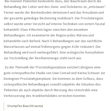
Bei meinem Patienten bedeutete dass, den Bauchraum durch die
Behandlung der Leber und des Dünn- und Dickdarms zu „entstauen“.
Schulterschmerzen eines Kraftsportlers
Ferner wurde der Beckenboden detonisiert und das Kreuzbein und
30 Jahre lang Bauchschmerzen
der gesamte gelenkige Beckenring mobilisiert. Die Prostataregion
selbst wurde unter Verzicht auf interne Techniken von extern faszial
Harnblasenentzündung (Zystitis)
behandelt. Etwa 4 Wochen lagen zwischen den einzelnen
Wiederkehrende Knieschmerzen und seit
Behandlungen. Ich examinierte die Region jedes Mal neu und
einem Jahr ständig
behandelte nach Befund. Nach 5 Behandlungen war das nächtliche
Wasserlassen auf einmal frühmorgens gegen 4 Uhr reduziert. Die
Unerfüllter Kinderwunsch
Behandlung wird noch weitergeführt. Eine urologische Konsultation
Entwicklungsverzögerung? - Fehlender
zur Feststellung der Restharnmenge steht noch aus.
Armstütz in Bauchlage
Zu der Thematik der Prostatahyperplasie existiert übrigens eine
Spinalkanalstenose
gute osteopathische Studie von Uwe Conrad und Karina Scheuer zur
beningnen Prostatahyperplasie. Sie kommen zu dem Schluss, dass
Postzosterneuralgie
osteopathische Behandlungen sowohl subjektiv die Situation des
Knieschmerzen nach dem Joggen
Patienten als auch objektiv durch Messung des Urinstrahls eine
Verbesserung des Krankheitsbildes erreichen konnten.
Schwindel, wenn der Kopf in den Nacken
gelegt wird
Stumpfes Bauchtrauma
Lumbalgie nach Hüftendoprothese