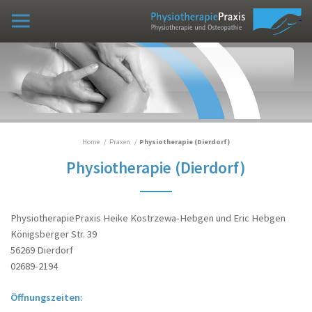
Fortbildung VXIO
Praxen
Osteopathiepraxis (Vinxel und Dierdorf)
Physiotherapie (Dierdorf)
Praxisteam
Home
Praxen
Physiotherapie (Dierdorf)
Leistungsverzeichnis
Physiotherapie (Dierdorf)
Die Praxis
Aktuelles Kursprogramm der
Präventionspraxis H. Kostrzewa-Hebgen
PhysiotherapiePraxis Heike Kostrzewa-Hebgen und Eric Hebgen
Osteopathie
Königsberger Str. 39
56269 Dierdorf
Fallbeispiele
02689-2194
Lebenslauf
Öffnungszeiten:
Publikationen