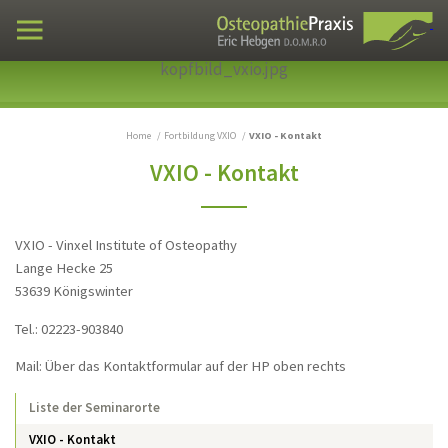
Fortbildung VXIO
kopfbild_vxio.jpg
Liste der Seminarorte
VXIO - Kontakt
Home
Fortbildung VXIO
VXIO - Kontakt
Praxen
VXIO - Kontakt
Osteopathie
Fallbeispiele
VXIO - Vinxel Institute of Osteopathy
Lebenslauf
Lange Hecke 25
Publikationen
53639 Königswinter
Tel.: 02223-903840
Home
Mail: Über das Kontaktformular auf der HP oben rechts
Liste der Seminarorte
VXIO - Kontakt