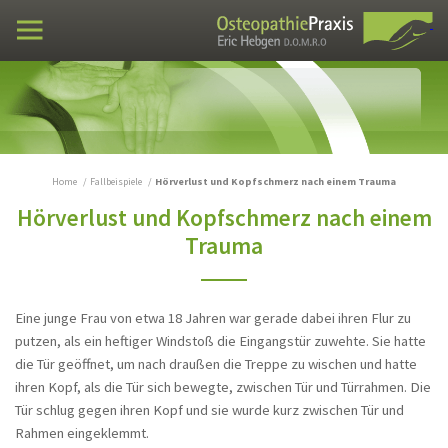
Fortbildung VXIO
Praxen
Osteopathie
Fallbeispiele
Stumpfes Bauchtrauma
Home
Fallbeispiele
Hörverlust und Kopfschmerz nach einem Trauma
Hörverlust und Kopfschmerz nach einem
Verwachsungen im Bauchraum - Dose
Klebstoff im Bauch
Trauma
Ischialgie seit 10 Jahren
Verwachsungen im Bauch
Eine junge Frau von etwa 18 Jahren war gerade dabei ihren Flur zu
Steißbein Fehlstellung - Lumbosakrale
putzen, als ein heftiger Windstoß die Eingangstür zuwehte. Sie hatte
Schmerzen
die Tür geöffnet, um nach draußen die Treppe zu wischen und hatte
ihren Kopf, als die Tür sich bewegte, zwischen Tür und Türrahmen. Die
Peroneusparese über Nacht
Tür schlug gegen ihren Kopf und sie wurde kurz zwischen Tür und
Schmerzen zwischen den Schulterblättern,
Rahmen eingeklemmt.