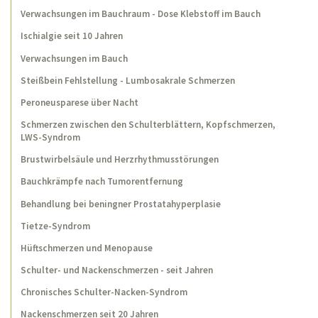
Verwachsungen im Bauchraum - Dose Klebstoff im Bauch
Schulterschmerzen eines Kraftsportlers
Ischialgie seit 10 Jahren
30 Jahre lang Bauchschmerzen
Verwachsungen im Bauch
Harnblasenentzündung (Zystitis)
Steißbein Fehlstellung - Lumbosakrale Schmerzen
Wiederkehrende Knieschmerzen und seit
Peroneusparese über Nacht
einem Jahr ständig
Schmerzen zwischen den Schulterblättern, Kopfschmerzen,
Unerfüllter Kinderwunsch
LWS-Syndrom
Brustwirbelsäule und Herzrhythmusstörungen
Entwicklungsverzögerung? - Fehlender
Armstütz in Bauchlage
Bauchkrämpfe nach Tumorentfernung
Spinalkanalstenose
Behandlung bei beningner Prostatahyperplasie
Postzosterneuralgie
Tietze-Syndrom
Hüftschmerzen und Menopause
Knieschmerzen nach dem Joggen
Schulter- und Nackenschmerzen - seit Jahren
Schwindel, wenn der Kopf in den Nacken
gelegt wird
Chronisches Schulter-Nacken-Syndrom
Lumbalgie nach Hüftendoprothese
Nackenschmerzen seit 20 Jahren