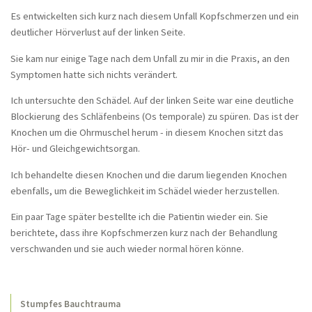
Kopfschmerzen, LWS-Syndrom
Es entwickelten sich kurz nach diesem Unfall Kopfschmerzen und ein
Brustwirbelsäule und Herzrhythmusstörungen
deutlicher Hörverlust auf der linken Seite.
Bauchkrämpfe nach Tumorentfernung
Sie kam nur einige Tage nach dem Unfall zu mir in die Praxis, an den
Symptomen hatte sich nichts verändert.
Behandlung bei beningner
Prostatahyperplasie
Ich untersuchte den Schädel. Auf der linken Seite war eine deutliche
Tietze-Syndrom
Blockierung des Schläfenbeins (Os temporale) zu spüren. Das ist der
Knochen um die Ohrmuschel herum - in diesem Knochen sitzt das
Hüftschmerzen und Menopause
Hör- und Gleichgewichtsorgan.
Schulter- und Nackenschmerzen - seit Jahren
Ich behandelte diesen Knochen und die darum liegenden Knochen
Chronisches Schulter-Nacken-Syndrom
ebenfalls, um die Beweglichkeit im Schädel wieder herzustellen.
Nackenschmerzen seit 20 Jahren
Ein paar Tage später bestellte ich die Patientin wieder ein. Sie
berichtete, dass ihre Kopfschmerzen kurz nach der Behandlung
Stuhlgangsprobleme nach
Dickdarmoperation
verschwanden und sie auch wieder normal hören könne.
Hörverlust und Kopfschmerz nach
einem Trauma
Stumpfes Bauchtrauma
Heuschnupfen und Allergisches Asthma