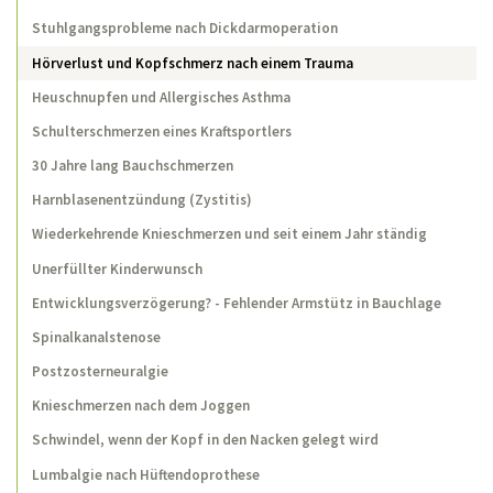
Stuhlgangsprobleme nach Dickdarmoperation
Chronische Kopfschmerzen
Hörverlust und Kopfschmerz nach einem Trauma
Brustwirbelsäulenschmerzen mit Reflux mit
Sodbrennen
Heuschnupfen und Allergisches Asthma
Magenschmerzen
Schulterschmerzen eines Kraftsportlers
30 Jahre lang Bauchschmerzen
Schwindel und Kribbeln in den Fingern,
Adduktorenzerrung
Harnblasenentzündung (Zystitis)
Schmerzen zwischen den Schulterblättern
Wiederkehrende Knieschmerzen und seit einem Jahr ständig
3-Monats-Koliken und Vorzugshaltungen des
Unerfüllter Kinderwunsch
Kopfes
Entwicklungsverzögerung? - Fehlender Armstütz in Bauchlage
Lebenslauf
Spinalkanalstenose
Publikationen
Postzosterneuralgie
Knieschmerzen nach dem Joggen
Home
Schwindel, wenn der Kopf in den Nacken gelegt wird
Lumbalgie nach Hüftendoprothese