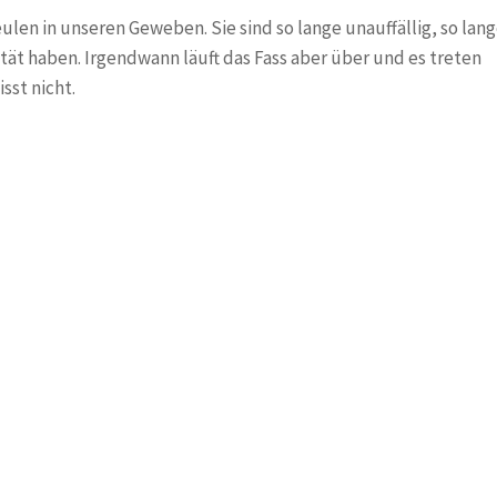
len in unseren Geweben. Sie sind so lange unauffällig, so lan
t haben. Irgendwann läuft das Fass aber über und es treten
e
sst nicht.