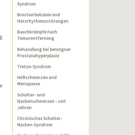
Syndrom
Brustwirbelsäule und
Herzrhythmusstörungen
Bauchkrämpfe nach
ig
Tumorentfernung
t
Behandlung bei beningner
Prostatahyperplasie
Tietze-Syndrom
Hüftschmerzen und
Menopause
fe
n
Schulter- und
Nackenschmerzen - seit
Jahren
Chronisches Schulter-
Nacken-Syndrom