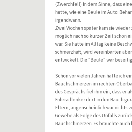
Wiederkehrende Knieschmerzen und seit einem Jahr ständig
(Zwerchfell) in dem Sinne, dass ein
Unerfüllter Kinderwunsch
hatte, wie eine Beule im Auto: Beha
Entwicklungsverzögerung? - Fehlender Armstütz in Bauchlag
irgendwann.
Spinalkanalstenose
Zwei Wochen später kam sie wieder z
Postzosterneuralgie
möglich nach so kurzer Zeit schon e
Knieschmerzen nach dem Joggen
war. Sie hatte im Alltag keine Besch
Schwindel, wenn der Kopf in den Nacken gelegt wird
Lumbalgie nach Hüftendoprothese
schmerzhaft, wird vereinbarten aber
Chronische Kopfschmerzen
entwickelt. Die "Beule" war beseiti
Brustwirbelsäulenschmerzen mit Reflux mit Sodbrennen
Magenschmerzen
Schon vor vielen Jahren hatte ich ein
Schwindel und Kribbeln in den Fingern, Adduktorenzerrung
Bauchschmerzen im rechten Oberbau
Schmerzen zwischen den Schulterblättern
des Gesprächs fiel ihm ein, dass er 
3-Monats-Koliken und Vorzugshaltungen des Kopfes
Lebenslauf
Fahrradlenker dort in den Bauch ger
Publikationen
Eltern, augenscheinlich war nichts 
News
Gewebe als Folge des Unfalls zurück
News 2
Bauchschmerzen. Es brauchte auch h
Lehrbuch Osteopathie