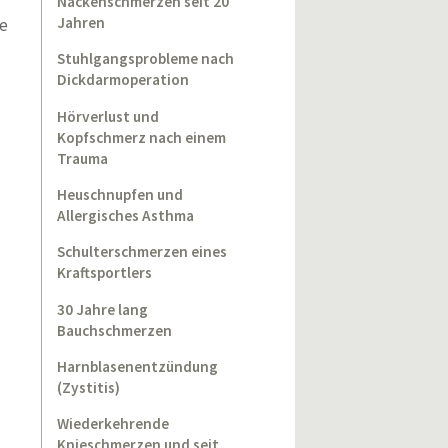
Nackenschmerzen seit 20
Jahren
ge
Stuhlgangsprobleme nach
Dickdarmoperation
Hörverlust und
Kopfschmerz nach einem
Trauma
Heuschnupfen und
Allergisches Asthma
Schulterschmerzen eines
Kraftsportlers
30 Jahre lang
Bauchschmerzen
Harnblasenentzündung
(Zystitis)
Wiederkehrende
Knieschmerzen und seit