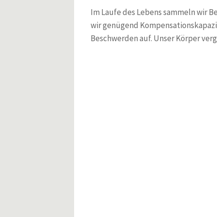
Viszeralosteopathie - Grundlagen und Techniken
Taschenatlas Myofasziale Triggerpunkte
Im Laufe des Lebens sammeln wir Beu
Checkliste Viszerale Osteopathie
wir genügend Kompensationskapazitä
Triggerpunkte und Muskelfunktionsketten in der Osteopathi
Beschwerden auf. Unser Körper vergi
und Manuellen Therapie
Osteopathische Medizin 2/2023
DO - Deutsche Zeitschrift für Osteopathie 4/2008
DO - Deutsche Zeitschrift für Osteopathie 3/2004
DO - Deutsche Zeitschrift für Osteopathie 1/2007
Die Milz - aus DO 2/25
Home