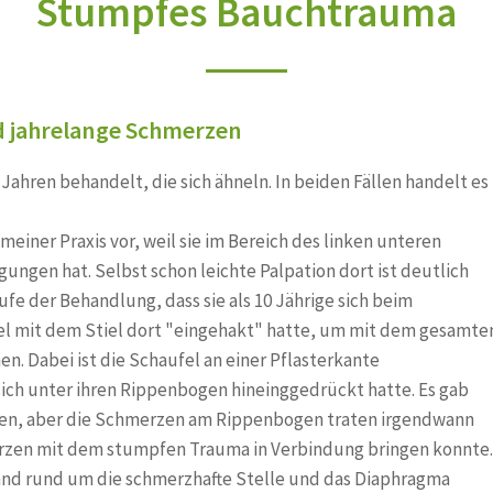
Stumpfes Bauchtrauma
LWS-
 jahrelange Schmerzen
 Jahren behandelt, die sich ähneln. In beiden Fällen handelt es
n meiner Praxis vor, weil sie im Bereich des linken unteren
gen hat. Selbst schon leichte Palpation dort ist deutlich
aufe der Behandlung, dass sie als 10 Jährige sich beim
el mit dem Stiel dort "eingehakt" hatte, um mit dem gesamte
n. Dabei ist die Schaufel an einer Pflasterkante
sich unter ihren Rippenbogen hineinggedrückt hatte. Es gab
gen, aber die Schmerzen am Rippenbogen traten irgendwann
erzen mit dem stumpfen Trauma in Verbindung bringen konnte.
and rund um die schmerzhafte Stelle und das Diaphragma