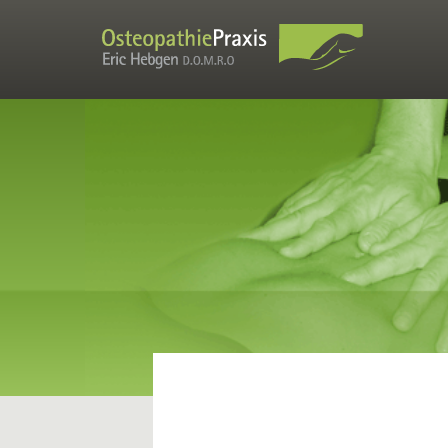
Fortbildung VXIO
Liste der Seminarorte
VXIO - Kontakt
Praxen
Osteopathiepraxis (Vinxel und Dierdorf)
Physiotherapie (Dierdorf)
Praxisteam
Leistungsverzeichnis
Die Praxis
Aktuelles Kursprogramm der Präventionspraxis H. Kostrzewa-
Hebgen
Osteopathie
Was ist Osteopathie?
Grenzen der Osteopathie
Geschichte der Osteopathie
Forschungsstand
Fallbeispiele
Stumpfes Bauchtrauma
Verwachsungen im Bauchraum - Dose Klebstoff im Bauch