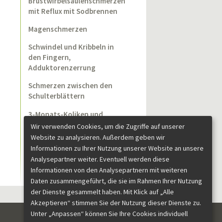
Brustwirbelsäulenschmerzen
mit Reflux mit Sodbrennen
Magenschmerzen
Schwindel und Kribbeln in
den Fingern,
Adduktorenzerrung
Schmerzen zwischen den
Schulterblättern
3-Monats-Koliken und
Vorzugshaltungen des
Wir verwenden Cookies, um die Zugriffe auf unserer
Kopfes
Website zu analysieren. Außerdem geben wir
Informationen zu Ihrer Nutzung unserer Website an unsere
Analysepartner weiter. Eventuell werden diese
Informationen von den Analysepartnern mit weiteren
Daten zusammengeführt, die sie im Rahmen Ihrer Nutzung
der Dienste gesammelt haben. Mit Klick auf „Alle
Akzeptieren“ stimmen Sie der Nutzung dieser Dienste zu.
Unter „Anpassen“ können Sie Ihre Cookies individuell