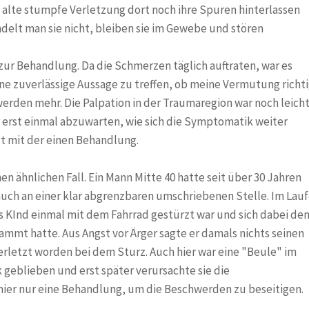
e alte stumpfe Verletzung dort noch ihre Spuren hinterlassen
ndelt man sie nicht, bleiben sie im Gewebe und stören
e
ur Behandlung. Da die Schmerzen täglich auftraten, war es
ine zuverlässige Aussage zu treffen, ob meine Vermutung richt
werden mehr. Die Palpation in der Traumaregion war noch leich
 erst einmal abzuwarten, wie sich die Symptomatik weiter
gt mit der einen Behandlung.
en ähnlichen Fall. Ein Mann Mitte 40 hatte seit über 30 Jahren
ch an einer klar abgrenzbaren umschriebenen Stelle. Im Lau
als KInd einmal mit dem Fahrrad gestürzt war und sich dabei de
ammt hatte. Aus Angst vor Ärger sagte er damals nichts seinen
verletzt worden bei dem Sturz. Auch hier war eine "Beule" im
 geblieben und erst später verursachte sie die
ier nur eine Behandlung, um die Beschwerden zu beseitigen.