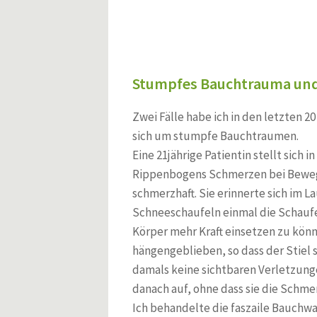
Ischialgie seit 10 Jahren
Verwachsungen im Bauch
Steißbein Fehlstellung - Lumbosakrale Schmerzen
Peroneusparese über Nacht
Schmerzen zwischen den Schulterblättern, Kopfschmerzen, 
Syndrom
Stumpfes Bauchtrauma und
Brustwirbelsäule und Herzrhythmusstörungen
Bauchkrämpfe nach Tumorentfernung
Zwei Fälle habe ich in den letzten 20
Behandlung bei beningner Prostatahyperplasie
sich um stumpfe Bauchtraumen.
Tietze-Syndrom
Eine 21jährige Patientin stellt sich i
Hüftschmerzen und Menopause
Rippenbogens Schmerzen bei Bewegun
Schulter- und Nackenschmerzen - seit Jahren
schmerzhaft. Sie erinnerte sich im L
Chronisches Schulter-Nacken-Syndrom
Nackenschmerzen seit 20 Jahren
Schneeschaufeln einmal die Schauf
Stuhlgangsprobleme nach Dickdarmoperation
Körper mehr Kraft einsetzen zu könne
Hörverlust und Kopfschmerz nach einem Trauma
hängengeblieben, so dass der Stiel 
Heuschnupfen und Allergisches Asthma
damals keine sichtbaren Verletzun
Schulterschmerzen eines Kraftsportlers
danach auf, ohne dass sie die Schm
30 Jahre lang Bauchschmerzen
Ich behandelte die faszaile Bauchw
Harnblasenentzündung (Zystitis)