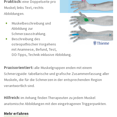
Praktisch:
eine Doppelseite pro
Checkliste Viszerale Osteopathie
Muskel; links Text, rechts
Abbildungen.
Triggerpunkte und Muskelfunktionsketten in
der Osteopathie und Manuellen Therapie
Muskelbeschreibung und
Abbildung zur
Osteopathische Medizin 2/2023
Schmerzausstrahlung.
DO - Deutsche Zeitschrift für Osteopathie
Beschreibung des
4/2008
osteopathischen Vorgehens
mit Anamnese, Befund, Test,
DO - Deutsche Zeitschrift für Osteopathie
DD-Tipps, Technik inklusive Abbildung.
3/2004
DO - Deutsche Zeitschrift für Osteopathie
Praxisorientiert:
alle Muskelgruppen enden mit einem
1/2007
Schmerzguide: tabellarische und grafische Zusammenfassung aller
Muskeln, die für die Schmerzen in der entsprechenden Region
Die Milz - aus DO 2/25
verantwortlich sind.
Home
Hilfreich:
im Anhang finden Therapeuten zu jedem Muskel
anatomische Abbildungen mit den eingetragenen Triggerpunkten.
Mehr erfahren