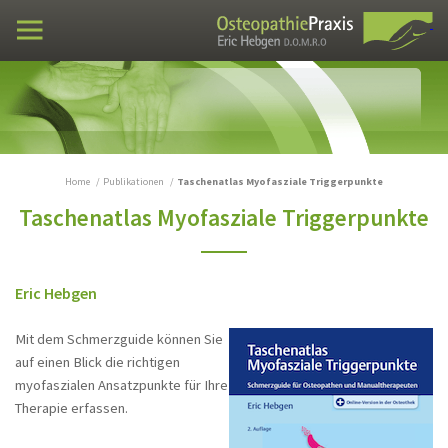
Fortbildung VXIO
Praxen
Osteopathie
Fallbeispiele
Lebenslauf
Home
Publikationen
Taschenatlas Myofasziale Triggerpunkte
Taschenatlas Myofasziale Triggerpunkte
Publikationen
News
News 2
Eric Hebgen
Lehrbuch Osteopathie
Mit dem Schmerzguide können Sie
Viszeralosteopathie - Grundlagen und
auf einen Blick die richtigen
Techniken
myofaszialen Ansatzpunkte für Ihre
Therapie erfassen.
Taschenatlas Myofasziale
Triggerpunkte