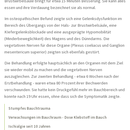
Kopfschmerzen, LWS-Syndrom
Brustwirbelsäule bringt für etwa 15 Minuten Besserung. Sie kann alles
essen und ihre Verdauung bezeichnet sie als normal.
Brustwirbelsäule und Herzrhythmusstörungen
Im osteopathischen Befund zeigte sich eine Gelenksdysfunktion im
Bauchkrämpfe nach Tumorentfernung
Bereich des Übergangs von der Hals- zur Brustwirbelsäule, eine
Behandlung bei beningner
KIefergelenksblockade und eine ausgeprägte Hypomobilität
Prostatahyperplasie
(Minderbeweglichkeit) des Magens und des Dünndarms. Die
vegetativen Nerven für diese Organe (Plexus coeliacus und Ganglion
Tietze-Syndrom
mesentericum superior) zeigten sich ebenfals gestört.
Hüftschmerzen und Menopause
Die Behandlung erfolgte hauptsächlich an den Organen mit dem Ziel
Schulter- und Nackenschmerzen - seit Jahren
sie wieder mobil zu machen und die vegetativen Nerven
auszugleichen. Zur zweiten Behandlung - etwa 6 Wochen nach der
Chronisches Schulter-Nacken-Syndrom
Erstbehandlung - waren etwa 80 Prozent ihrer Bechwerden
Nackenschmerzen seit 20 Jahren
verschwunden. Sie hatte kein Druckgefühl mehr im Bauchbereich und
konnte nach 19 Uhr essen, ohne dass sich die Symptomatik zeigte.
Stuhlgangsprobleme nach
Dickdarmoperation
Stumpfes Bauchtrauma
Hörverlust und Kopfschmerz nach einem
Verwachsungen im Bauchraum - Dose Klebstoff im Bauch
Trauma
Ischialgie seit 10 Jahren
Heuschnupfen und Allergisches Asthma