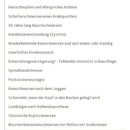
Heuschnupfen und Allergisches Asthma
Chronische Kopfschmerzen
Schulterschmerzen eines Kraftsportlers
Brustwirbelsäulenschmerzen mit Reflux mit
Sodbrennen
30 Jahre lang Bauchschmerzen
Harnblasenentzündung (Zystitis)
Magenschmerzen
Wiederkehrende Knieschmerzen und seit einem Jahr ständig
Schwindel und Kribbeln in den Fingern,
Adduktorenzerrung
Unerfüllter Kinderwunsch
Schmerzen zwischen den Schulterblättern
Entwicklungsverzögerung? - Fehlender Armstütz in Bauchlage
Spinalkanalstenose
3-Monats-Koliken und Vorzugshaltungen des
Kopfes
Postzosterneuralgie
Lebenslauf
Knieschmerzen nach dem Joggen
Publikationen
Schwindel, wenn der Kopf in den Nacken gelegt wird
Lumbalgie nach Hüftendoprothese
Home
Chronische Kopfschmerzen
Brustwirbelsäulenschmerzen mit Reflux mit Sodbrennen