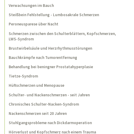
Verwachsungen im Bauch
Schulterschmerzen eines Kraftsportlers
Steißbein Fehlstellung - Lumbosakrale Schmerzen
30 Jahre lang Bauchschmerzen
Peroneusparese über Nacht
Harnblasenentzündung (Zystitis)
Schmerzen zwischen den Schulterblättern, Kopfschmerzen,
LWS-Syndrom
Wiederkehrende Knieschmerzen und seit
einem Jahr ständig
Brustwirbelsäule und Herzrhythmusstörungen
Unerfüllter Kinderwunsch
Bauchkrämpfe nach Tumorentfernung
Behandlung bei beningner Prostatahyperplasie
Entwicklungsverzögerung? - Fehlender
Armstütz in Bauchlage
Tietze-Syndrom
Spinalkanalstenose
Hüftschmerzen und Menopause
Postzosterneuralgie
Schulter- und Nackenschmerzen - seit Jahren
Chronisches Schulter-Nacken-Syndrom
Knieschmerzen nach dem Joggen
Nackenschmerzen seit 20 Jahren
Schwindel, wenn der Kopf in den Nacken
gelegt wird
Stuhlgangsprobleme nach Dickdarmoperation
Hörverlust und Kopfschmerz nach einem Trauma
Lumbalgie nach Hüftendoprothese