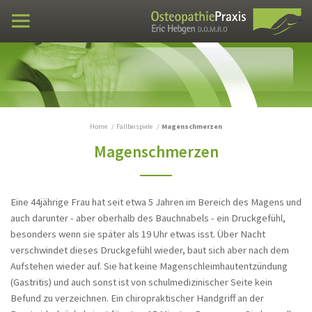
Fortbildung VXIO
Praxen
Osteopathie
Fallbeispiele
Stumpfes Bauchtrauma
Home
Fallbeispiele
Magenschmerzen
Magenschmerzen
Verwachsungen im Bauchraum - Dose
Klebstoff im Bauch
Ischialgie seit 10 Jahren
Eine 44jährige Frau hat seit etwa 5 Jahren im Bereich des Magens und
Verwachsungen im Bauch
auch darunter - aber oberhalb des Bauchnabels - ein Druckgefühl,
besonders wenn sie später als 19 Uhr etwas isst. Über Nacht
Steißbein Fehlstellung - Lumbosakrale
verschwindet dieses Druckgefühl wieder, baut sich aber nach dem
Schmerzen
Aufstehen wieder auf. Sie hat keine Magenschleimhautentzündung
Peroneusparese über Nacht
(Gastritis) und auch sonst ist von schulmedizinischer Seite kein
Befund zu verzeichnen. Ein chiropraktischer Handgriff an der
Schmerzen zwischen den Schulterblättern,